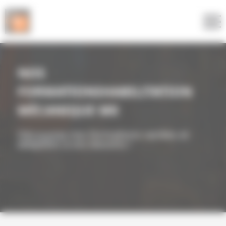
Panneau de gestion des cookies
NOS
FORMATIONSHABILITATION
MÉCANIQUE M0
Découvrez nos formations variées et
adaptées à vos besoins !