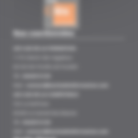
Nos coordonnées
LES CLES DE LA FORMATION
1170 chemin des negadoux
83140 SIX FOURS LES PLAGES
Tél :
0442012120
Mail :
contact@lesclesdelaformation.com
LES CLES DE LA COMPETENCE
532 La Gerfroise
83340 Le-Cannet-Des-Maures
Tél :
0442012120
Mail :
contact@lesclesdelaformation.com