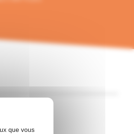
ceux que vous