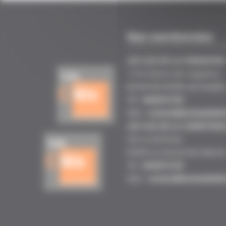
Nos coordonnées
LES CLES DE LA FORMATION
1170 chemin des negadoux
83140 SIX FOURS LES PLAGES
Tél :
0442012120
Mail :
contact@lesclesdelaf
LES CLES DE LA COMPETENC
532 La Gerfroise
83340 Le-Cannet-Des-Maure
Tél :
0442012120
Mail :
contact@lesclesdelaf